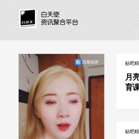
贴吧
月
育
贴吧